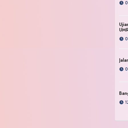
0
Uji
UM
0
Jala
0
Ban
1