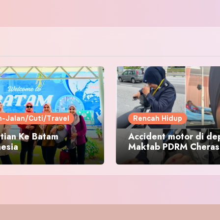
n-Jalan/Cuti/Travel
Rencah Hidup
tian Ke Batam
Accident motor di de
nesia
Maktab PDRM Cheras