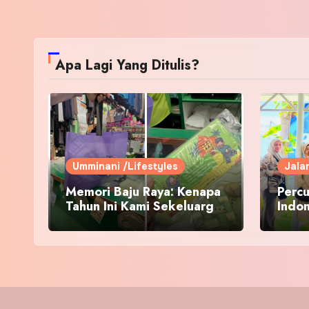
Apa Lagi Yang Ditulis?
Umminani /Lifestyles
Jala
Memori Baju Raya: Kenapa
Percu
Tahun Ini Kami Sekeluarga
Indo
Kembali ke Pusat Pakaian
Hari-Hari?