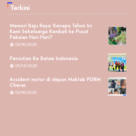
Terkini
Memori Baju Raya: Kenapa Tahun Ini
Kami Sekeluarga Kembali ke Pusat
Pakaian Hari-Hari?
03/16/2026
Percutian Ke Batam Indonesia
05/14/2025
Accident motor di depan Maktab PDRM
Cheras
03/16/2025