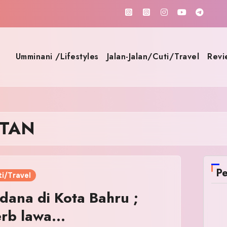
Umminani /Lifestyles
Jalan-Jalan/Cuti/Travel
Revi
NTAN
Pe
i/Travel
dana di Kota Bahru ;
perb lawa…