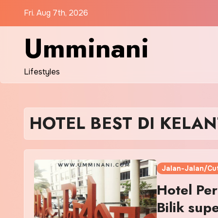
Skip
Fri. Aug 7th, 2026
to
content
Umminani
Lifestyles
HOTEL BEST DI KELA
Jalan-Jalan/Cut
Hotel Per
Bilik su