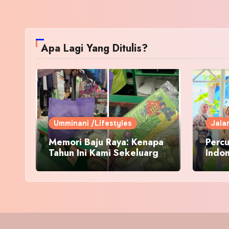
Apa Lagi Yang Ditulis?
Umminani /Lifestyles
Jala
Memori Baju Raya: Kenapa
Percu
Tahun Ini Kami Sekeluarga
Indo
Kembali ke Pusat Pakaian
Hari-Hari?