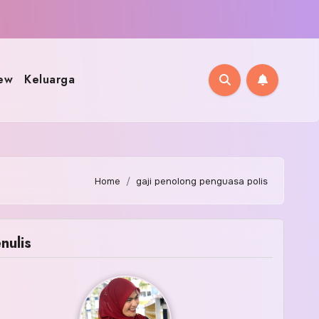
ew
Keluarga
Home
gaji penolong penguasa polis
nulis