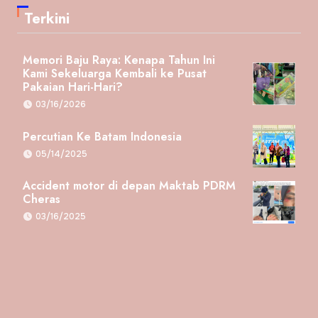
Terkini
Memori Baju Raya: Kenapa Tahun Ini
Kami Sekeluarga Kembali ke Pusat
Pakaian Hari-Hari?
03/16/2026
Percutian Ke Batam Indonesia
05/14/2025
Accident motor di depan Maktab PDRM
Cheras
03/16/2025