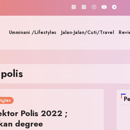
Umminani /Lifestyles
Jalan-Jalan/Cuti/Travel
Revi
polis
Pe
tyles
ektor Polis 2022 ;
kan degree