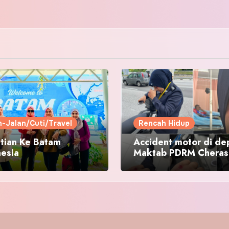
n-Jalan/Cuti/Travel
Rencah Hidup
tian Ke Batam
Accident motor di de
nesia
Maktab PDRM Cheras