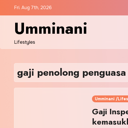
Skip
Fri. Aug 7th, 2026
to
content
Umminani
Lifestyles
gaji penolong penguasa 
Umminani /Lifes
Gaji Insp
kemasuk