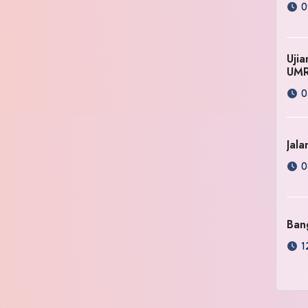
0
Uji
UM
0
Jala
0
Ban
1