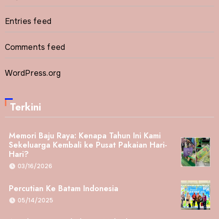
Entries feed
Comments feed
WordPress.org
Terkini
Memori Baju Raya: Kenapa Tahun Ini Kami
Sekeluarga Kembali ke Pusat Pakaian Hari-
Hari?
03/16/2026
Percutian Ke Batam Indonesia
05/14/2025