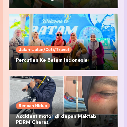
Pakaian Hari-Hari?
Jalan-Jalan/Cuti/Travel
Percutian Ke Batam Indonesia
Rencah Hidup
Accident motor di depan Maktab
PDRM Cheras