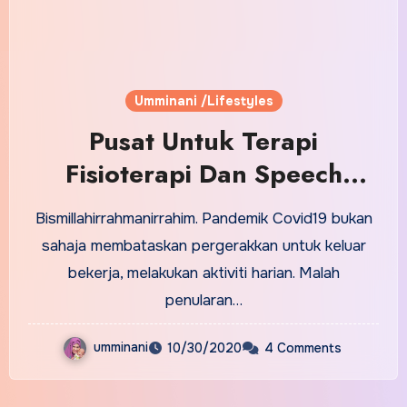
Umminani /Lifestyles
Pusat Untuk Terapi
Fisioterapi Dan Speech
Delay Dibuka Semasa PKP -
Bismillahirrahmanirrahim. Pandemik Covid19 bukan
iREHAB
sahaja membataskan pergerakkan untuk keluar
bekerja, melakukan aktiviti harian. Malah
penularan…
umminani
10/30/2020
4 Comments