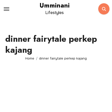
Skip
Umminani
to
Lifestyles
content
dinner fairytale perkep
kajang
Home
dinner fairytale perkep kajang