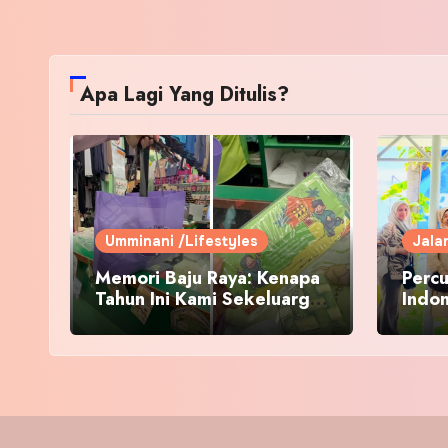
Apa Lagi Yang Ditulis?
Umminani /Lifestyles
Jala
Memori Baju Raya: Kenapa
Percu
Tahun Ini Kami Sekeluarga
Indo
Kembali ke Pusat Pakaian
Hari-Hari?