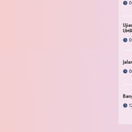
0
Uji
UM
0
Jala
0
Ban
1