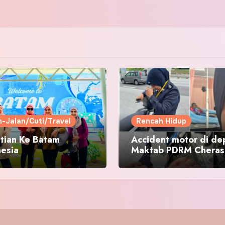
n-Jalan/Cuti/Travel
Rencah Hidup
tian Ke Batam
Accident motor di de
nesia
Maktab PDRM Cheras