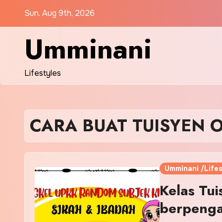
Skip
Sun. Aug 9th, 2026
to
content
Umminani
Lifestyles
CARA BUAT TUISYEN 
Umminani /Lifes
Kelas Tui
berpenga