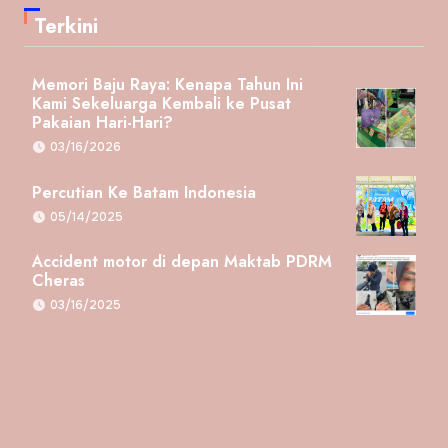
Terkini
Memori Baju Raya: Kenapa Tahun Ini
Kami Sekeluarga Kembali ke Pusat
Pakaian Hari-Hari?
03/16/2026
Percutian Ke Batam Indonesia
05/14/2025
Accident motor di depan Maktab PDRM
Cheras
03/16/2025