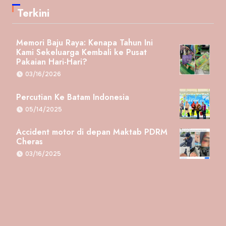
Terkini
Memori Baju Raya: Kenapa Tahun Ini
Kami Sekeluarga Kembali ke Pusat
Pakaian Hari-Hari?
03/16/2026
Percutian Ke Batam Indonesia
05/14/2025
Accident motor di depan Maktab PDRM
Cheras
03/16/2025