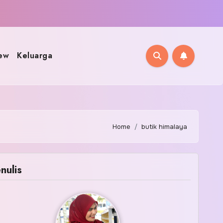
ew
Keluarga
Home
butik himalaya
nulis