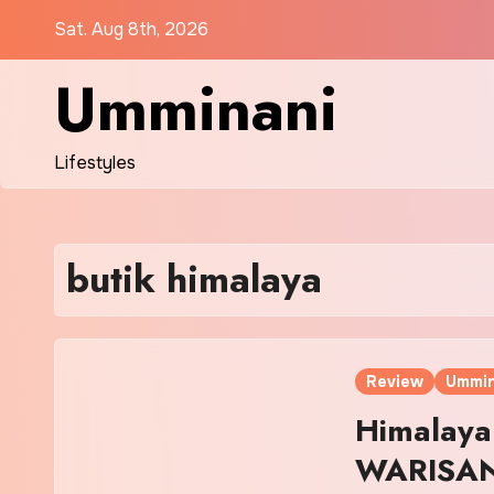
Skip
Sat. Aug 8th, 2026
to
content
Umminani
Lifestyles
butik himalaya
Review
Ummin
Himalaya
WARISAN 