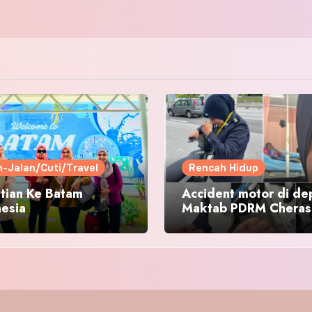
n-Jalan/Cuti/Travel
Rencah Hidup
tian Ke Batam
Accident motor di de
nesia
Maktab PDRM Cheras