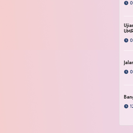
0
Uji
UM
0
Jala
0
Ban
1