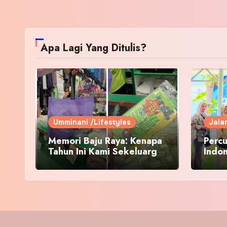
Apa Lagi Yang Ditulis?
Umminani /Lifestyles
Jala
Memori Baju Raya: Kenapa
Percu
Tahun Ini Kami Sekeluarga
Indo
Kembali ke Pusat Pakaian
Hari-Hari?