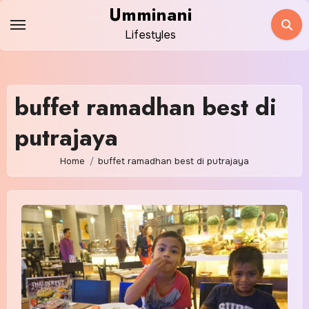
Skip
Umminani
to
Lifestyles
content
buffet ramadhan best di
putrajaya
Home
buffet ramadhan best di putrajaya