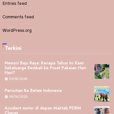
Entries feed
Comments feed
WordPress.org
Terkini
Memori Baju Raya: Kenapa Tahun Ini Kami
Sekeluarga Kembali ke Pusat Pakaian Hari-
Hari?
03/16/2026
Percutian Ke Batam Indonesia
05/14/2025
Accident motor di depan Maktab PDRM
Cheras