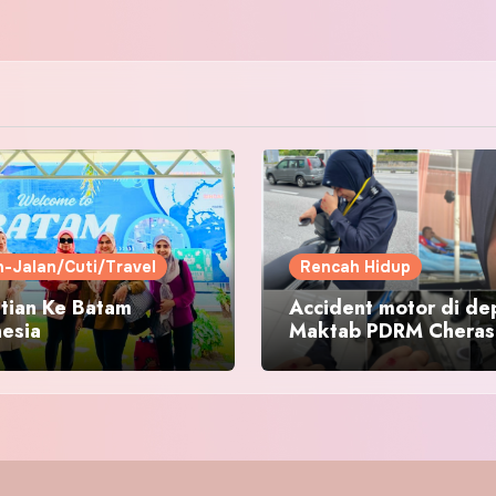
n-Jalan/Cuti/Travel
Rencah Hidup
tian Ke Batam
Accident motor di de
nesia
Maktab PDRM Cheras