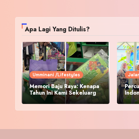
Apa Lagi Yang Ditulis?
Umminani /Lifestyles
Jala
Memori Baju Raya: Kenapa
Percu
Tahun Ini Kami Sekeluarga
Indo
Kembali ke Pusat Pakaian
Hari-Hari?