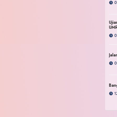
0
Uji
UM
0
Jala
0
Ban
1