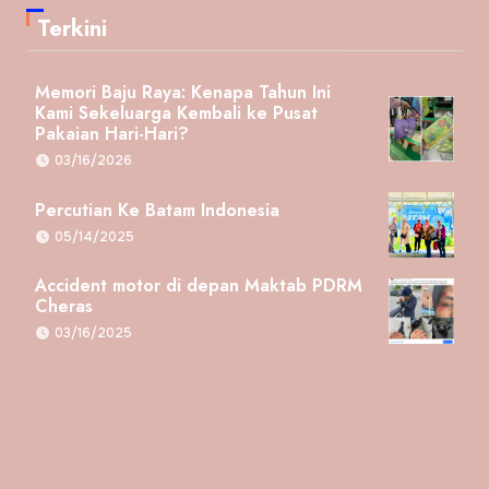
Terkini
Memori Baju Raya: Kenapa Tahun Ini
Kami Sekeluarga Kembali ke Pusat
Pakaian Hari-Hari?
03/16/2026
Percutian Ke Batam Indonesia
05/14/2025
Accident motor di depan Maktab PDRM
Cheras
03/16/2025