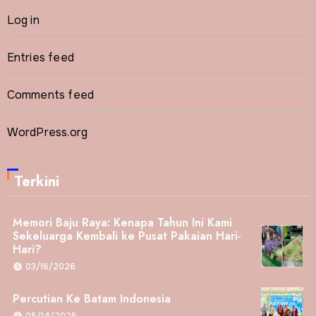
Log in
Entries feed
Comments feed
WordPress.org
Terkini
Memori Baju Raya: Kenapa Tahun Ini Kami
Sekeluarga Kembali ke Pusat Pakaian Hari-
Hari?
03/16/2026
Percutian Ke Batam Indonesia
05/14/2025