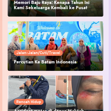
Memori Baju Raya: Kenapa Tahun Ini
Kami Sekeluarga Kembali ke Pusat
Pakaian Hari-Hari?
Jalan-Jalan/Cuti/Travel
Percutian Ke Batam Indonesia
Rencah Hidup
Accident motor di depan Maktab