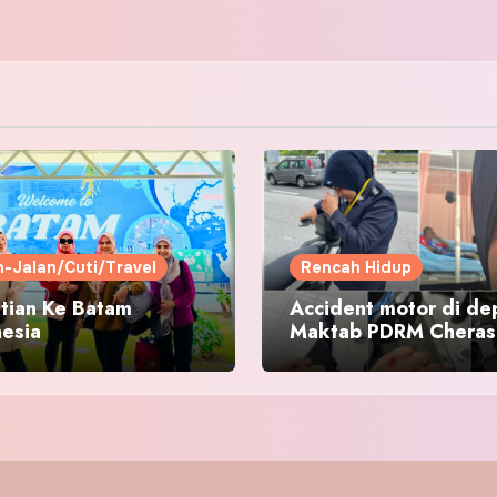
n-Jalan/Cuti/Travel
Rencah Hidup
tian Ke Batam
Accident motor di de
nesia
Maktab PDRM Cheras