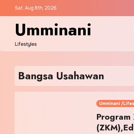
Skip
Sat. Aug 8th, 2026
to
content
Umminani
Lifestyles
Bangsa Usahawan
Umminani /Lifes
Program 
(ZKM),Edi