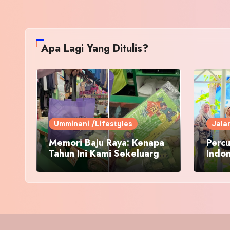
Apa Lagi Yang Ditulis?
Umminani /Lifestyles
Jala
Memori Baju Raya: Kenapa
Percu
Tahun Ini Kami Sekeluarga
Indo
Kembali ke Pusat Pakaian
Hari-Hari?