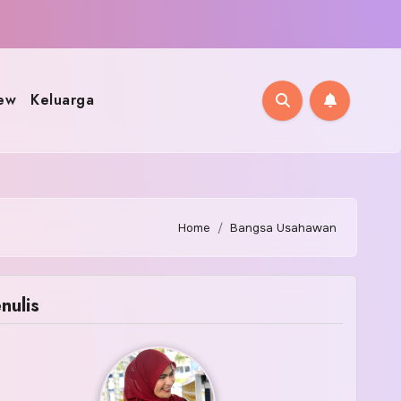
ew
Keluarga
Home
Bangsa Usahawan
nulis