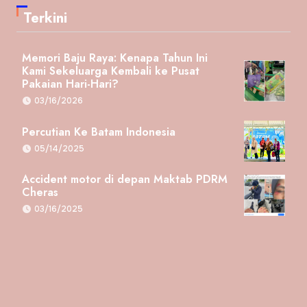
Terkini
Memori Baju Raya: Kenapa Tahun Ini
Kami Sekeluarga Kembali ke Pusat
Pakaian Hari-Hari?
03/16/2026
Percutian Ke Batam Indonesia
05/14/2025
Accident motor di depan Maktab PDRM
Cheras
03/16/2025