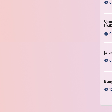
0
Uji
UM
0
Jala
0
Ban
1