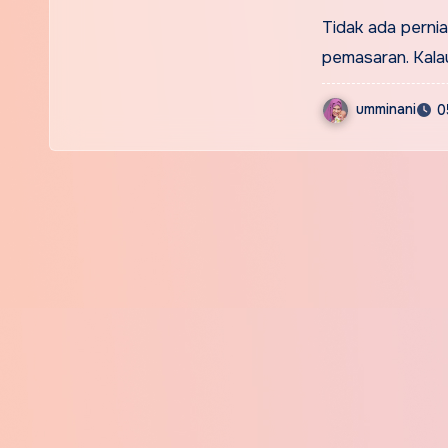
Berjaya
Tidak ada perni
pemasaran. Kalau
umminani
0