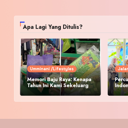
Apa Lagi Yang Ditulis?
Umminani /Lifestyles
Jala
Memori Baju Raya: Kenapa
Percu
Tahun Ini Kami Sekeluarga
Indo
Kembali ke Pusat Pakaian
Hari-Hari?