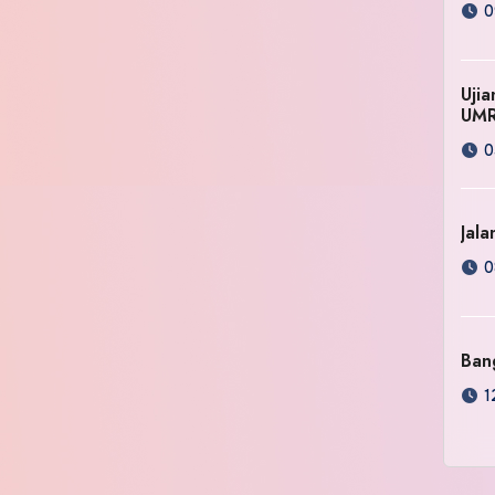
0
Uji
UM
0
Jala
0
Ban
1