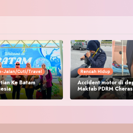
n-Jalan/Cuti/Travel
Rencah Hidup
tian Ke Batam
Accident motor di de
nesia
Maktab PDRM Cheras