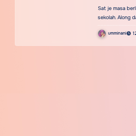
Sat je masa berl
sekolah. Along d
umminani
1