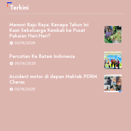
Terkini
Memori Baju Raya: Kenapa Tahun Ini
Kami Sekeluarga Kembali ke Pusat
Pakaian Hari-Hari?
03/16/2026
Percutian Ke Batam Indonesia
05/14/2025
Accident motor di depan Maktab PDRM
Cheras
03/16/2025