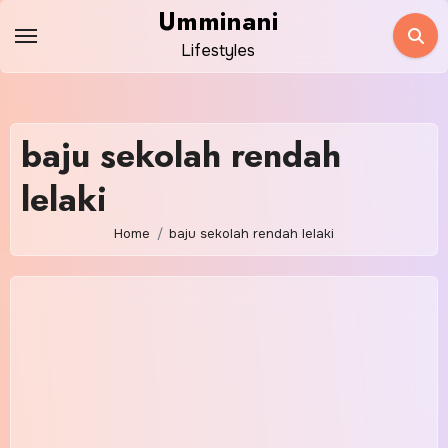
Skip
Umminani
to
Lifestyles
content
baju sekolah rendah
lelaki
Home
baju sekolah rendah lelaki