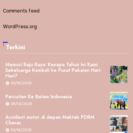
Comments feed
WordPress.org
Terkini
Memori Baju Raya: Kenapa Tahun Ini Kami
Sekeluarga Kembali ke Pusat Pakaian Hari-
Hari?
03/16/2026
Percutian Ke Batam Indonesia
05/14/2025
Accident motor di depan Maktab PDRM
Cheras
03/16/2025