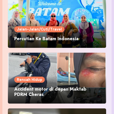
Jalan-Jalan/Cuti/Travel
Percutian Ke Batam Indonesia
Rencah Hidup
Accident motor di depan Maktab
PDRM Cheras