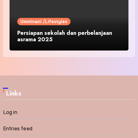
Umminani /Lifestyles
Persiapan sekolah dan perbelanjaan
asrama 2025
Links
Log in
Entries feed