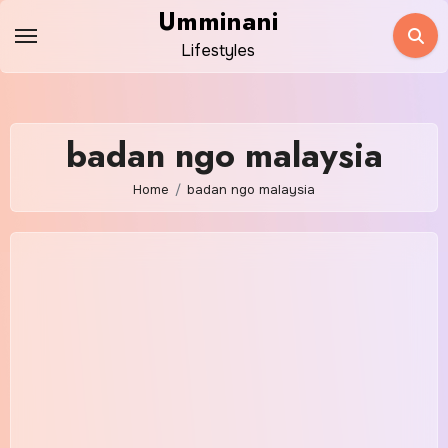
Skip
Umminani
to
Lifestyles
content
badan ngo malaysia
Home
badan ngo malaysia