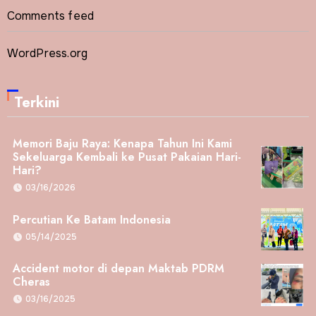
Comments feed
WordPress.org
Terkini
Memori Baju Raya: Kenapa Tahun Ini Kami
Sekeluarga Kembali ke Pusat Pakaian Hari-
Hari?
03/16/2026
Percutian Ke Batam Indonesia
05/14/2025
Accident motor di depan Maktab PDRM
Cheras
03/16/2025