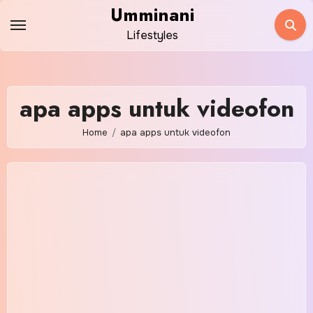
Skip
Umminani
to
Lifestyles
content
apa apps untuk videofon
Home
apa apps untuk videofon