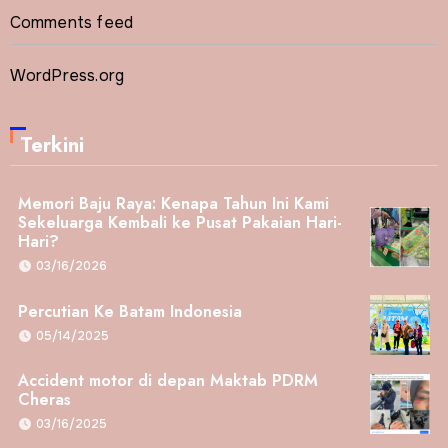
Comments feed
WordPress.org
Terkini
Memori Baju Raya: Kenapa Tahun Ini Kami
Sekeluarga Kembali ke Pusat Pakaian Hari-
Hari?
03/16/2026
Percutian Ke Batam Indonesia
05/14/2025
Accident motor di depan Maktab PDRM
Cheras
03/16/2025