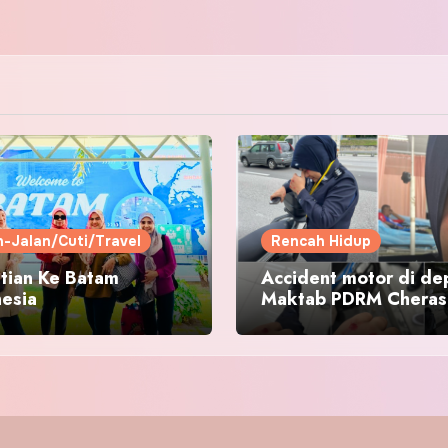
n-Jalan/Cuti/Travel
Rencah Hidup
tian Ke Batam
Accident motor di de
nesia
Maktab PDRM Cheras