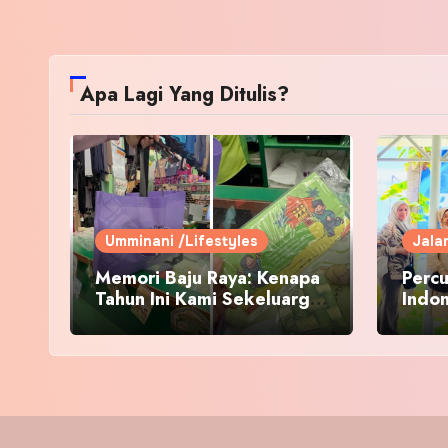
Apa Lagi Yang Ditulis?
Umminani /Lifestyles
Jala
Memori Baju Raya: Kenapa
Percu
Tahun Ini Kami Sekeluarga
Indo
Kembali ke Pusat Pakaian
Hari-Hari?