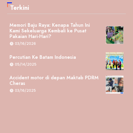
Terkini
Memori Baju Raya: Kenapa Tahun Ini
Kami Sekeluarga Kembali ke Pusat
Pakaian Hari-Hari?
03/16/2026
Percutian Ke Batam Indonesia
05/14/2025
Accident motor di depan Maktab PDRM
Cheras
03/16/2025