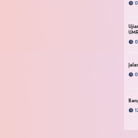
0
Uji
UM
0
Jala
0
Ban
1