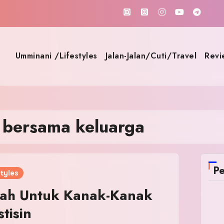
Umminani /Lifestyles
Jalan-Jalan/Cuti/Travel
Revi
p bersama keluarga
Pe
tyles
ah Untuk Kanak-Kanak
tisin