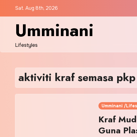
Skip
Sat. Aug 8th, 2026
to
content
Umminani
Lifestyles
aktiviti kraf semasa pk
Umminani /Lifes
Kraf Mud
Guna Plas