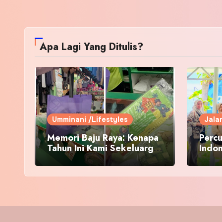
Apa Lagi Yang Ditulis?
Umminani /Lifestyles
Jala
Memori Baju Raya: Kenapa
Percu
Tahun Ini Kami Sekeluarga
Indo
Kembali ke Pusat Pakaian
Hari-Hari?