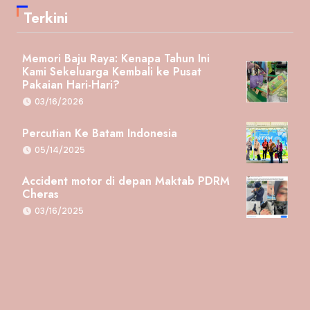
Terkini
Memori Baju Raya: Kenapa Tahun Ini
Kami Sekeluarga Kembali ke Pusat
Pakaian Hari-Hari?
03/16/2026
Percutian Ke Batam Indonesia
05/14/2025
Accident motor di depan Maktab PDRM
Cheras
03/16/2025