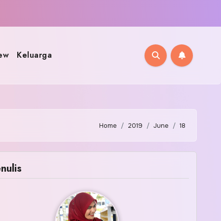
ew
Keluarga
Home
2019
June
18
nulis