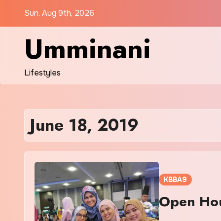
Skip
Sun. Aug 9th, 2026
to
content
Umminani
Lifestyles
June 18, 2019
KBBA9
Open Hou