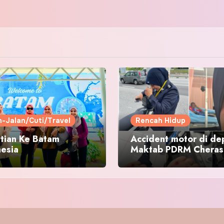
n-Jalan/Cuti/Travel
Rencah Hidup
tian Ke Batam
Accident motor di de
nesia
Maktab PDRM Cheras