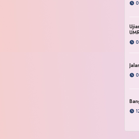
0
Uji
UM
0
Jala
0
Ban
1