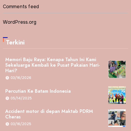
Comments feed
WordPress.org
Terkini
Memori Baju Raya: Kenapa Tahun Ini Kami
Sekeluarga Kembali ke Pusat Pakaian Hari-
Hari?
03/16/2026
Percutian Ke Batam Indonesia
05/14/2025
Accident motor di depan Maktab PDRM
Cheras
03/16/2025