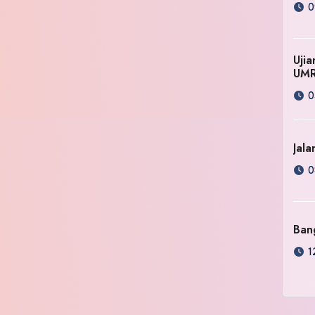
0
Uji
UM
0
Jala
0
Ban
1