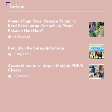
Terkini
Memori Baju Raya: Kenapa Tahun Ini
Kami Sekeluarga Kembali ke Pusat
Pakaian Hari-Hari?
03/16/2026
Percutian Ke Batam Indonesia
05/14/2025
Accident motor di depan Maktab PDRM
Cheras
03/16/2025