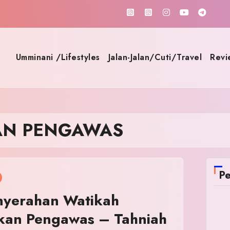
Umminani /Lifestyles
Jalan-Jalan/Cuti/Travel
Revi
AN PENGAWAS
Pe
enyerahan Watikah
kkan Pengawas – Tahniah