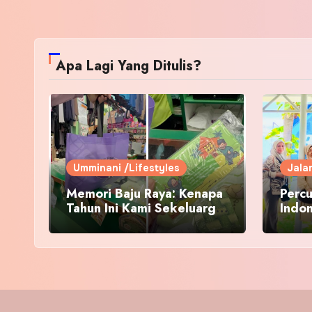
Apa Lagi Yang Ditulis?
Umminani /Lifestyles
Jala
Memori Baju Raya: Kenapa
Percu
Tahun Ini Kami Sekeluarga
Indo
Kembali ke Pusat Pakaian
Hari-Hari?