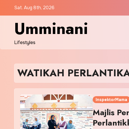
Skip
Sat. Aug 8th, 2026
to
content
Umminani
Lifestyles
WATIKAH PERLANTIK
InspektorMama
Majlis P
Perlanti