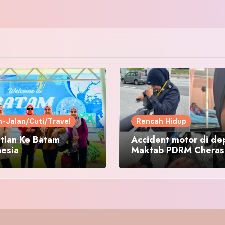
n-Jalan/Cuti/Travel
Rencah Hidup
tian Ke Batam
Accident motor di de
nesia
Maktab PDRM Cheras