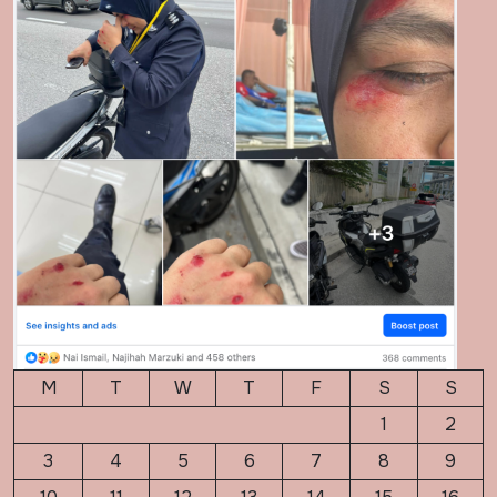
M
T
W
T
F
S
S
1
2
3
4
5
6
7
8
9