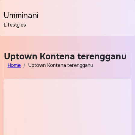
Skip
to
Umminani
content
Lifestyles
Uptown Kontena terengganu
Home
Uptown Kontena terengganu