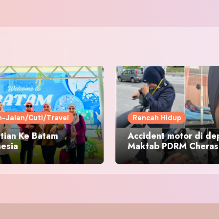
n-Jalan/Cuti/Travel
Rencah Hidup
tian Ke Batam
Accident motor di de
nesia
Maktab PDRM Cheras