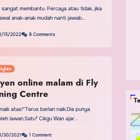
 sangat membantu. Percaya atau tidak, jika
awal anak-anak mudah nanti jawab…
1/15/2022
8 Comments
tyles
syen online malam di Fly
ining Centre
Te
naik atas!”Terus berlari naik.Dia punya
leh lawan.Satu² Cikgu Wan ajar…
1/30/2021
1 Comment