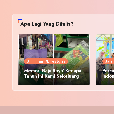
Apa Lagi Yang Ditulis?
Umminani /Lifestyles
Jala
Memori Baju Raya: Kenapa
Percu
Tahun Ini Kami Sekeluarga
Indo
Kembali ke Pusat Pakaian
Hari-Hari?