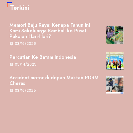
Terkini
Memori Baju Raya: Kenapa Tahun Ini
Kami Sekeluarga Kembali ke Pusat
Pakaian Hari-Hari?
03/16/2026
Percutian Ke Batam Indonesia
05/14/2025
Accident motor di depan Maktab PDRM
Cheras
03/16/2025