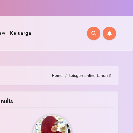
ew
Keluarga
Home
tuisyen online tahun 5
nulis