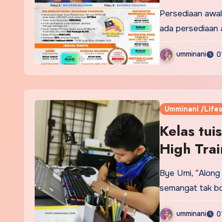
2022 ?
Persediaan awal
ada persediaan 
umminani
0
Umminani /Lifes
Kelas tui
High Tra
Bye Umi, “Along 
semangat tak bo
umminani
0