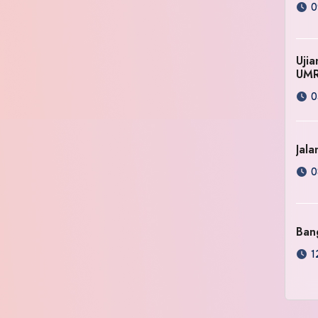
0
Uji
UM
0
Jala
0
Ban
1