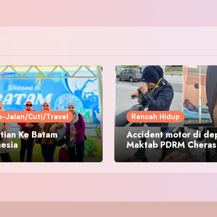
n-Jalan/Cuti/Travel
Rencah Hidup
tian Ke Batam
Accident motor di de
nesia
Maktab PDRM Cheras