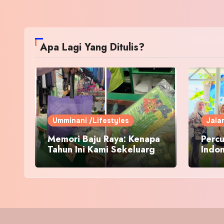
Apa Lagi Yang Ditulis?
Umminani /Lifestyles
Jala
Memori Baju Raya: Kenapa
Percu
Tahun Ini Kami Sekeluarga
Indo
Kembali ke Pusat Pakaian
Hari-Hari?