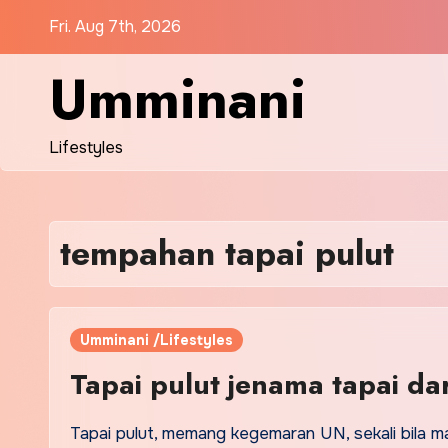
Skip
Fri. Aug 7th, 2026
to
content
Umminani
Lifestyles
tempahan tapai pulut
Umminani /Lifestyles
Tapai pulut jenama tapai da
Tapai pulut, memang kegemaran UN, sekali bila 