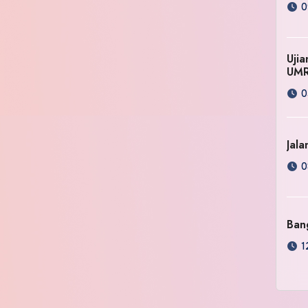
0
Uji
UM
0
Jala
0
Ban
1