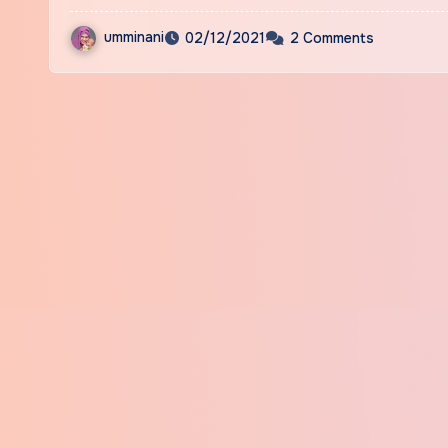
umminani
02/12/2021
2 Comments