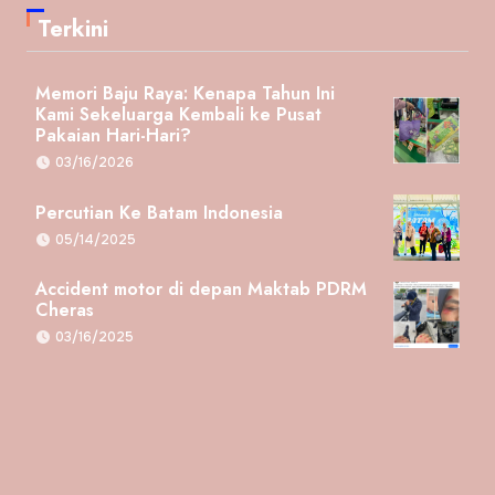
Terkini
Memori Baju Raya: Kenapa Tahun Ini
Kami Sekeluarga Kembali ke Pusat
Pakaian Hari-Hari?
03/16/2026
Percutian Ke Batam Indonesia
05/14/2025
Accident motor di depan Maktab PDRM
Cheras
03/16/2025