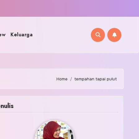
ew
Keluarga
Home
tempahan tapai pulut
nulis