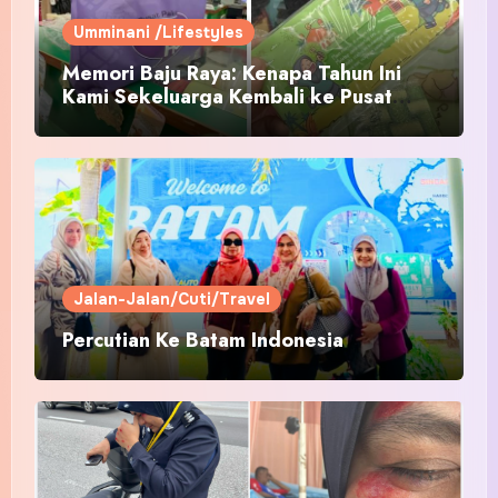
Umminani /Lifestyles
Memori Baju Raya: Kenapa Tahun Ini
Kami Sekeluarga Kembali ke Pusat
Pakaian Hari-Hari?
Jalan-Jalan/Cuti/Travel
Percutian Ke Batam Indonesia