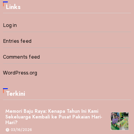
Links
Log in
Entries feed
Comments feed
WordPress.org
Terkini
Memori Baju Raya: Kenapa Tahun Ini Kami
Sekeluarga Kembali ke Pusat Pakaian Hari-
Hari?
03/16/2026