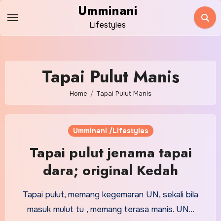
Skip
Umminani
to
Lifestyles
content
Tapai Pulut Manis
Home
Tapai Pulut Manis
Umminani /Lifestyles
Tapai pulut jenama tapai
dara; original Kedah
Tapai pulut, memang kegemaran UN, sekali bila
masuk mulut tu , memang terasa manis. UN…