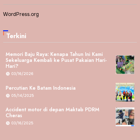
WordPress.org
Terkini
Memori Baju Raya: Kenapa Tahun Ini Kami
Sekeluarga Kembali ke Pusat Pakaian Hari-
Hari?
03/16/2026
Percutian Ke Batam Indonesia
05/14/2025
Accident motor di depan Maktab PDRM
Cheras
03/16/2025