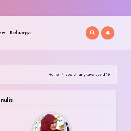
ew
Keluarga
Home
sop di langkawi covid 19
nulis