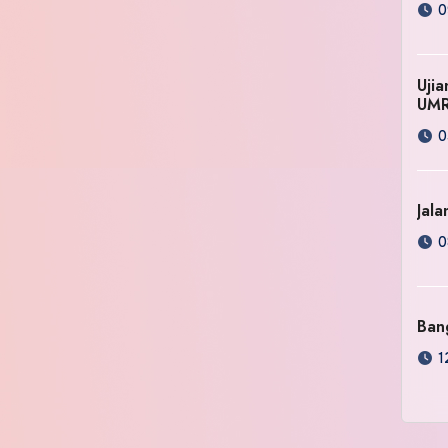
0
Uji
UM
0
Jala
0
Ban
1