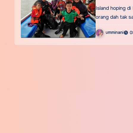
Island hoping d
orang dah tak s
umminani
0