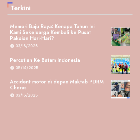
Terkini
Memori Baju Raya: Kenapa Tahun Ini
Kami Sekeluarga Kembali ke Pusat
Pakaian Hari-Hari?
03/16/2026
Percutian Ke Batam Indonesia
05/14/2025
Accident motor di depan Maktab PDRM
Cheras
03/16/2025