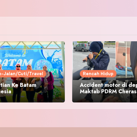
n-Jalan/Cuti/Travel
Rencah Hidup
tian Ke Batam
Accident motor di de
nesia
Maktab PDRM Cheras