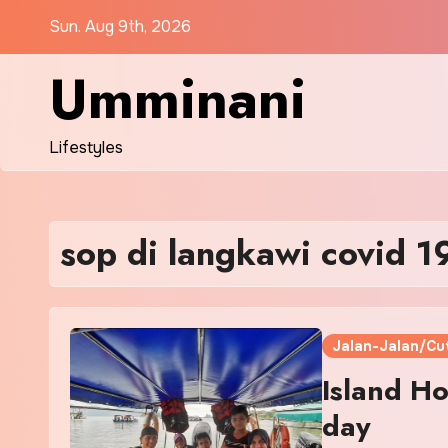
Skip
Sun. Aug 9th, 2026
to
content
Umminani
Lifestyles
sop di langkawi covid 1
Jalan-Jalan/Cut
Island H
day