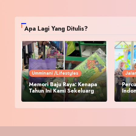
Apa Lagi Yang Ditulis?
Umminani /Lifestyles
Jala
Memori Baju Raya: Kenapa
Percu
Tahun Ini Kami Sekeluarga
Indo
Kembali ke Pusat Pakaian
Hari-Hari?