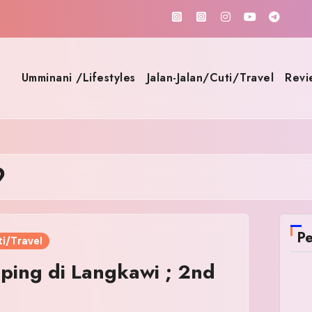
Umminani /Lifestyles
Jalan-Jalan/Cuti/Travel
Revi
9
Pe
i/Travel
oping di Langkawi ; 2nd