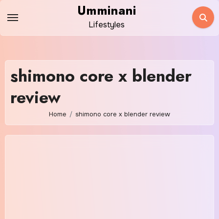
Skip
Umminani
to
Lifestyles
content
shimono core x blender
review
Home
shimono core x blender review