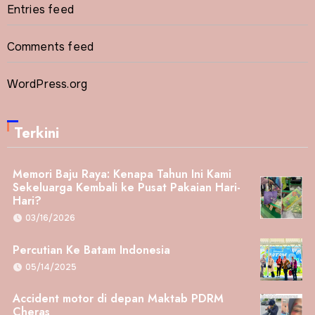
Entries feed
Comments feed
WordPress.org
Terkini
Memori Baju Raya: Kenapa Tahun Ini Kami
Sekeluarga Kembali ke Pusat Pakaian Hari-
Hari?
03/16/2026
Percutian Ke Batam Indonesia
05/14/2025
Accident motor di depan Maktab PDRM
Cheras