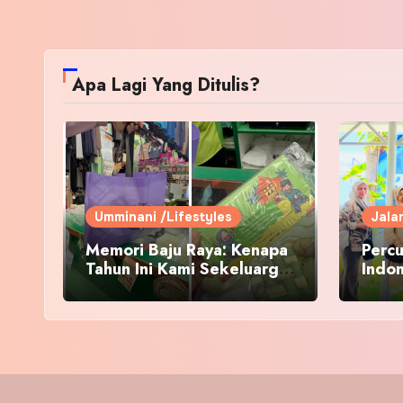
Apa Lagi Yang Ditulis?
Umminani /Lifestyles
Jala
Memori Baju Raya: Kenapa
Percu
Tahun Ini Kami Sekeluarga
Indo
Kembali ke Pusat Pakaian
Hari-Hari?