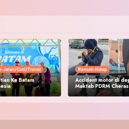
n-Jalan/Cuti/Travel
Rencah Hidup
tian Ke Batam
Accident motor di de
nesia
Maktab PDRM Cheras