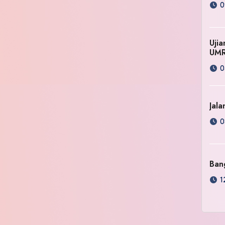
0
Uji
UM
0
Jala
0
Ban
1