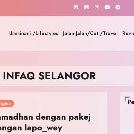
Umminani /Lifestyles
Jalan-Jalan/Cuti/Travel
Revi
 INFAQ SELANGOR
Pe
tyles
amadhan dengan pakej
engan lapo_wey