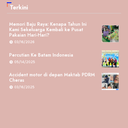
Terkini
Memori Baju Raya: Kenapa Tahun Ini
Kami Sekeluarga Kembali ke Pusat
Pakaian Hari-Hari?
03/16/2026
Percutian Ke Batam Indonesia
05/14/2025
Accident motor di depan Maktab PDRM
Cheras
03/16/2025