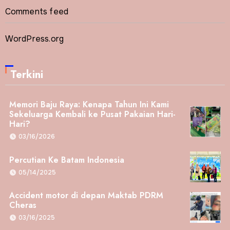
Comments feed
WordPress.org
Terkini
Memori Baju Raya: Kenapa Tahun Ini Kami
Sekeluarga Kembali ke Pusat Pakaian Hari-
Hari?
03/16/2026
Percutian Ke Batam Indonesia
05/14/2025
Accident motor di depan Maktab PDRM
Cheras
03/16/2025