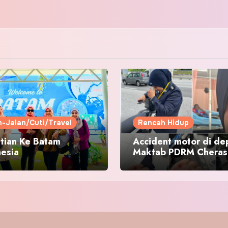
n-Jalan/Cuti/Travel
Rencah Hidup
tian Ke Batam
Accident motor di de
nesia
Maktab PDRM Cheras