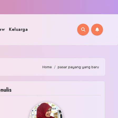
ew
Keluarga
Home
pasar payang yang baru
nulis