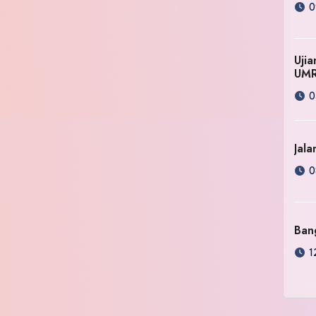
0
Uji
UM
0
Jala
0
Ban
1