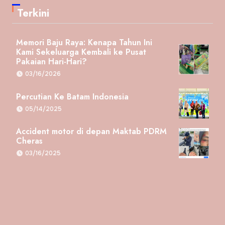
Terkini
Memori Baju Raya: Kenapa Tahun Ini
Kami Sekeluarga Kembali ke Pusat
Pakaian Hari-Hari?
03/16/2026
Percutian Ke Batam Indonesia
05/14/2025
Accident motor di depan Maktab PDRM
Cheras
03/16/2025