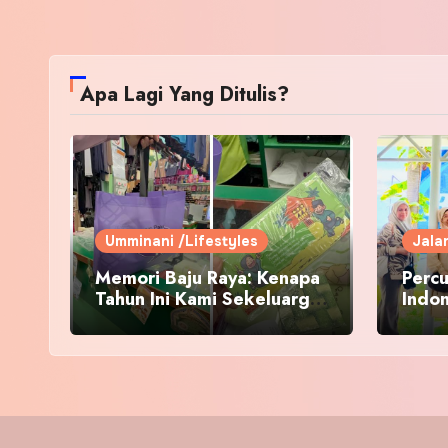
Apa Lagi Yang Ditulis?
Umminani /Lifestyles
Jala
Memori Baju Raya: Kenapa
Percu
Tahun Ini Kami Sekeluarga
Indo
Kembali ke Pusat Pakaian
Hari-Hari?