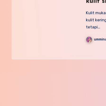
kulit 
Kulit muka
kulit keri
tetapi…
ummina