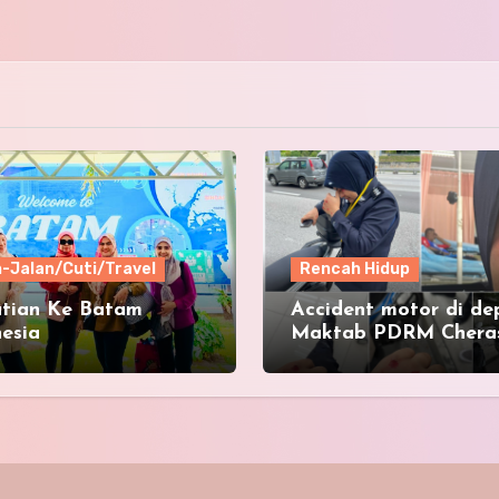
n-Jalan/Cuti/Travel
Rencah Hidup
utian Ke Batam
Accident motor di de
esia
Maktab PDRM Chera