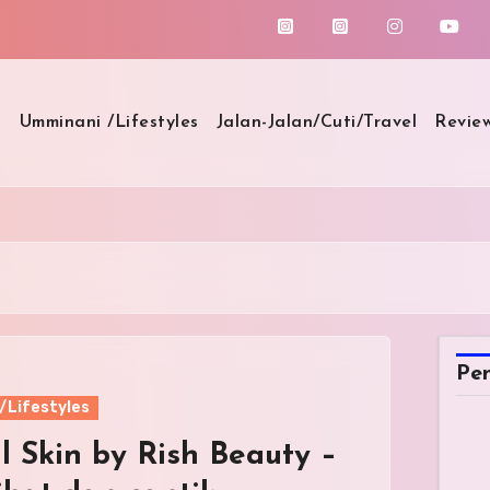
Umminani /Lifestyles
Jalan-Jalan/Cuti/Travel
Revie
Pen
/Lifestyles
l Skin by Rish Beauty –