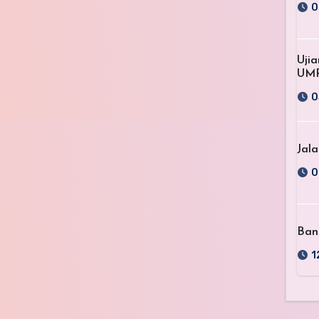
0
Uji
UM
0
Jala
0
Ban
1