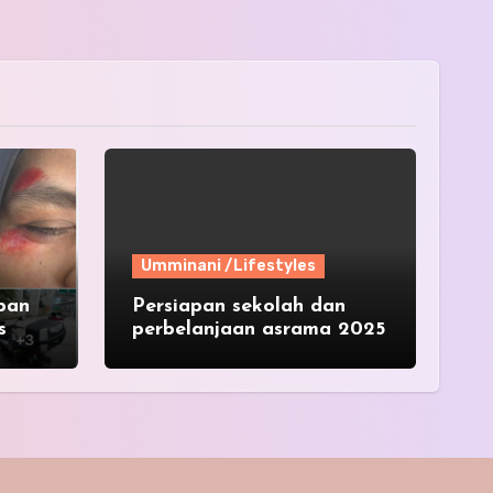
Umminani /Lifestyles
pan
Persiapan sekolah dan
s
perbelanjaan asrama 2025