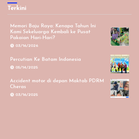
Terkini
Memori Baju Raya: Kenapa Tahun Ini
Kami Sekeluarga Kembali ke Pusat
Pakaian Hari-Hari?
03/16/2026
Percutian Ke Batam Indonesia
05/14/2025
Accident motor di depan Maktab PDRM
Cheras
03/16/2025