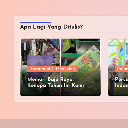
Apa Lagi Yang Ditulis?
Umminani /Lifestyles
Jala
Memori Baju Raya:
Perc
Kenapa Tahun Ini Kami
Indon
Sekeluarga Kembali ke
Pusat Pakaian Hari-Hari?