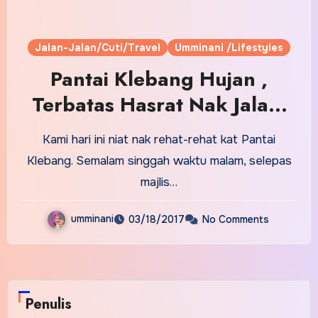
Jalan-Jalan/Cuti/Travel
Umminani /Lifestyles
Pantai Klebang Hujan ,
Terbatas Hasrat Nak Jalan-
Jalan
Kami hari ini niat nak rehat-rehat kat Pantai
Klebang. Semalam singgah waktu malam, selepas
majlis…
umminani
03/18/2017
No Comments
Penulis