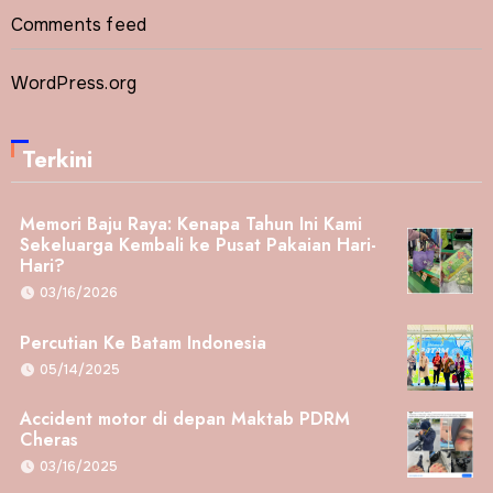
Comments feed
WordPress.org
Terkini
Memori Baju Raya: Kenapa Tahun Ini Kami
Sekeluarga Kembali ke Pusat Pakaian Hari-
Hari?
03/16/2026
Percutian Ke Batam Indonesia
05/14/2025
Accident motor di depan Maktab PDRM
Cheras
03/16/2025