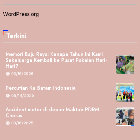
WordPress.org
Terkini
Memori Baju Raya: Kenapa Tahun Ini Kami
Sekeluarga Kembali ke Pusat Pakaian Hari-
Hari?
03/16/2026
Percutian Ke Batam Indonesia
05/14/2025
Accident motor di depan Maktab PDRM
Cheras
03/16/2025