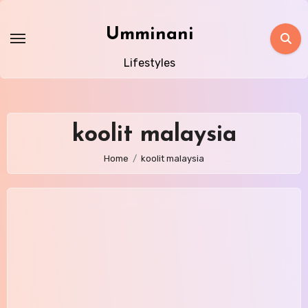
Skip
to
Umminani
content
Lifestyles
koolit malaysia
Home
koolit malaysia