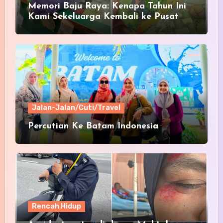
Memori Baju Raya: Kenapa Tahun Ini
Kami Sekeluarga Kembali ke Pusat
Pakaian Hari-Hari?
Jalan-Jalan/Cuti/Travel
Percutian Ke Batam Indonesia
Rencah Hidup