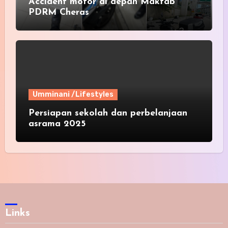
Accident motor di depan Maktab
PDRM Cheras
Umminani /Lifestyles
Persiapan sekolah dan perbelanjaan
asrama 2025
Links