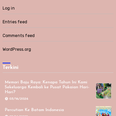
Log in
Entries feed
Comments feed
WordPress.org
Terkini
Memori Baju Raya: Kenapa Tahun Ini Kami
Sekeluarga Kembali ke Pusat Pakaian Hari-
Hari?
03/16/2026
Percutian Ke Batam Indonesia