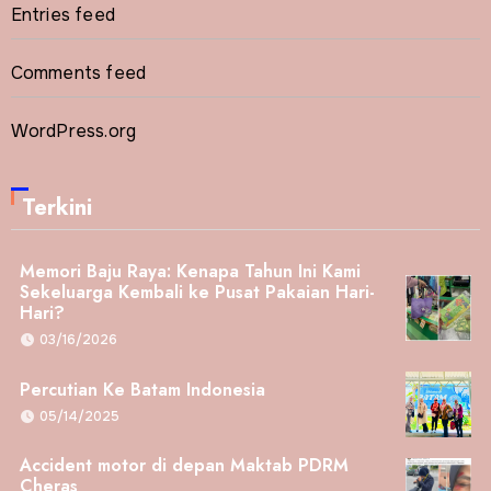
Entries feed
Comments feed
WordPress.org
Terkini
Memori Baju Raya: Kenapa Tahun Ini Kami
Sekeluarga Kembali ke Pusat Pakaian Hari-
Hari?
03/16/2026
Percutian Ke Batam Indonesia
05/14/2025
Accident motor di depan Maktab PDRM
Cheras