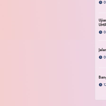
0
Uji
UM
0
Jala
0
Ban
1