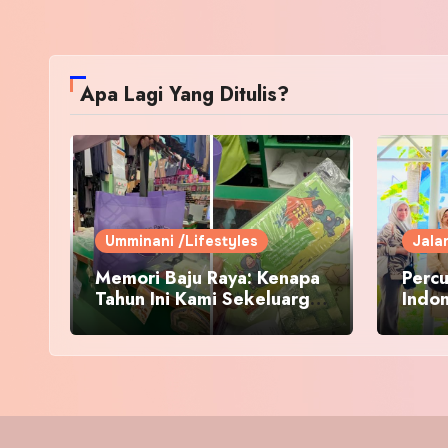
Apa Lagi Yang Ditulis?
Umminani /Lifestyles
Jala
Memori Baju Raya: Kenapa
Percu
Tahun Ini Kami Sekeluarga
Indo
Kembali ke Pusat Pakaian
Hari-Hari?