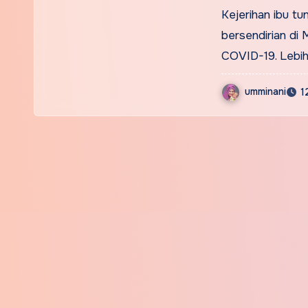
Kejerihan ibu t
bersendirian di
COVID-19. Lebi
umminani
1