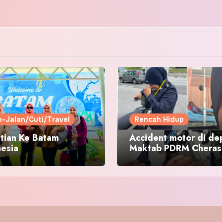
n-Jalan/Cuti/Travel
Rencah Hidup
tian Ke Batam
Accident motor di de
nesia
Maktab PDRM Cheras