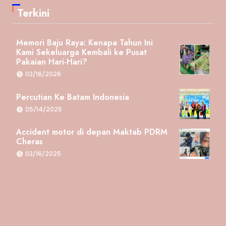
Terkini
Memori Baju Raya: Kenapa Tahun Ini
Kami Sekeluarga Kembali ke Pusat
Pakaian Hari-Hari?
03/16/2026
Percutian Ke Batam Indonesia
05/14/2025
Accident motor di depan Maktab PDRM
Cheras
03/16/2025