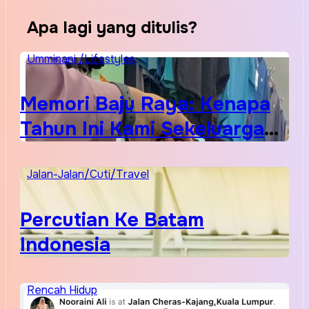
Apa lagi yang ditulis?
Umminani /Lifestyles
Memori Baju Raya: Kenapa
Tahun Ini Kami Sekeluarga
Kembali ke Pusat Pakaian
Hari-Hari?
Jalan-Jalan/Cuti/Travel
Percutian Ke Batam
Indonesia
Rencah Hidup