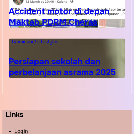
Accident motor di depan
Maktab PDRM Cheras
Umminani /Lifestyles
Persiapan sekolah dan
perbelanjaan asrama 2025
Links
Log in