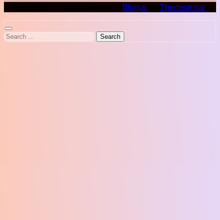
Copyright © All rights reserved
|
Blogus
by
Themeansar
.
Search
for: