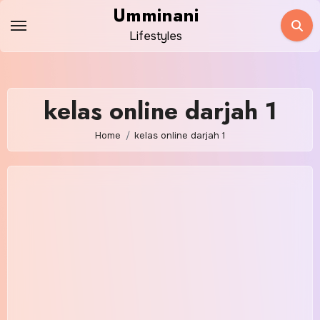
Skip
Umminani
to
Lifestyles
content
kelas online darjah 1
Home
kelas online darjah 1