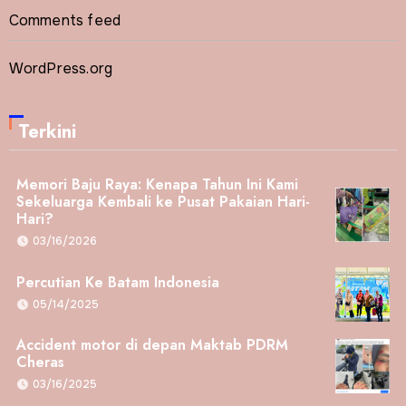
Comments feed
WordPress.org
Terkini
Memori Baju Raya: Kenapa Tahun Ini Kami
Sekeluarga Kembali ke Pusat Pakaian Hari-
Hari?
03/16/2026
Percutian Ke Batam Indonesia
05/14/2025
Accident motor di depan Maktab PDRM
Cheras
03/16/2025