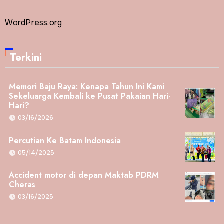
WordPress.org
Terkini
Memori Baju Raya: Kenapa Tahun Ini Kami
Sekeluarga Kembali ke Pusat Pakaian Hari-
Hari?
03/16/2026
Percutian Ke Batam Indonesia
05/14/2025
Accident motor di depan Maktab PDRM
Cheras
03/16/2025