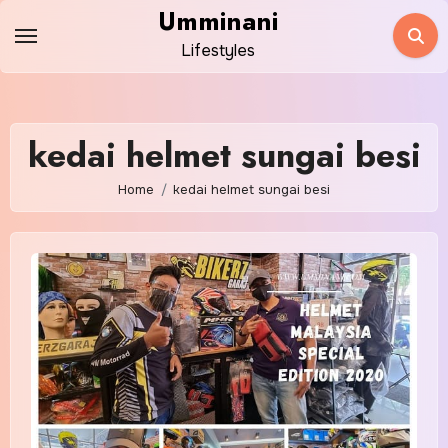
Skip
Umminani
to
Lifestyles
content
kedai helmet sungai besi
Home
kedai helmet sungai besi