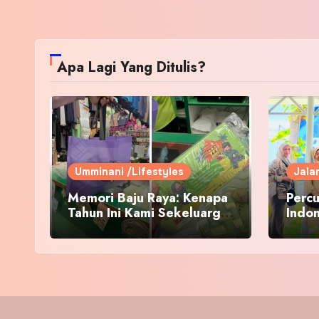
Apa Lagi Yang Ditulis?
Umminani /Lifestyles
Jala
Memori Baju Raya: Kenapa
Percu
Tahun Ini Kami Sekeluarga
Indo
Kembali ke Pusat Pakaian
Hari-Hari?