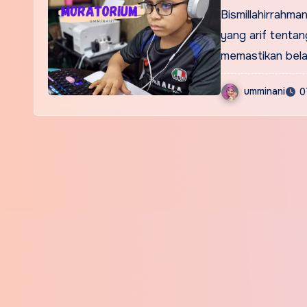
Bismillahirrahma
yang arif tenta
memastikan bel
umminani
0