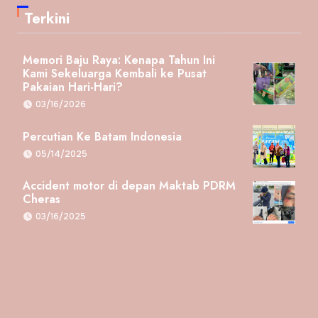
Terkini
Memori Baju Raya: Kenapa Tahun Ini
Kami Sekeluarga Kembali ke Pusat
Pakaian Hari-Hari?
03/16/2026
Percutian Ke Batam Indonesia
05/14/2025
Accident motor di depan Maktab PDRM
Cheras
03/16/2025