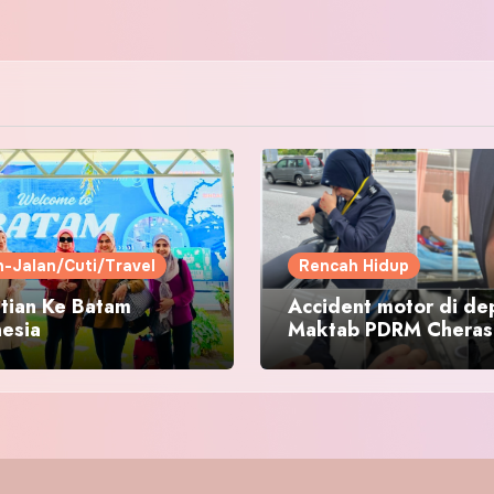
n-Jalan/Cuti/Travel
Rencah Hidup
tian Ke Batam
Accident motor di de
nesia
Maktab PDRM Cheras