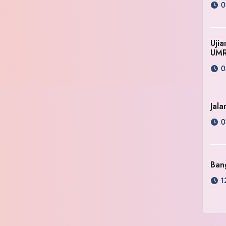
0
Uji
UM
0
Jala
0
Ban
1