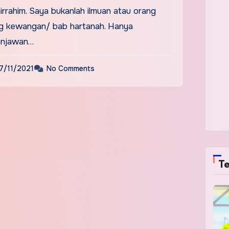
nirrahim. Saya bukanlah ilmuan atau orang
ng kewangan/ bab hartanah. Hanya
anjawan…
7/11/2021
No Comments
Te