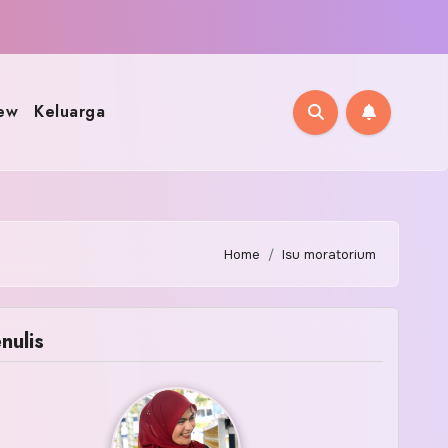
ew
Keluarga
Home
Isu moratorium
nulis