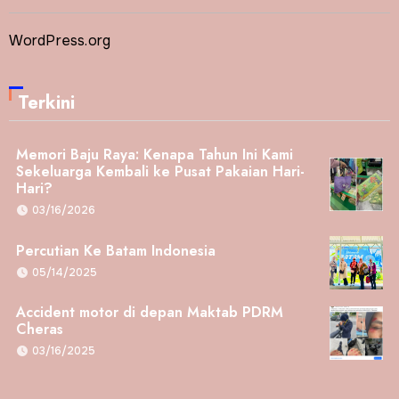
WordPress.org
Terkini
Memori Baju Raya: Kenapa Tahun Ini Kami
Sekeluarga Kembali ke Pusat Pakaian Hari-
Hari?
03/16/2026
Percutian Ke Batam Indonesia
05/14/2025
Accident motor di depan Maktab PDRM
Cheras
03/16/2025