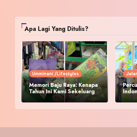
Apa Lagi Yang Ditulis?
Umminani /Lifestyles
Jala
Memori Baju Raya: Kenapa
Percu
Tahun Ini Kami Sekeluarga
Indo
Kembali ke Pusat Pakaian
Hari-Hari?