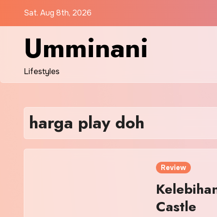
Skip
Sat. Aug 8th, 2026
to
content
Umminani
Lifestyles
harga play doh
Review
Kelebiha
Castle