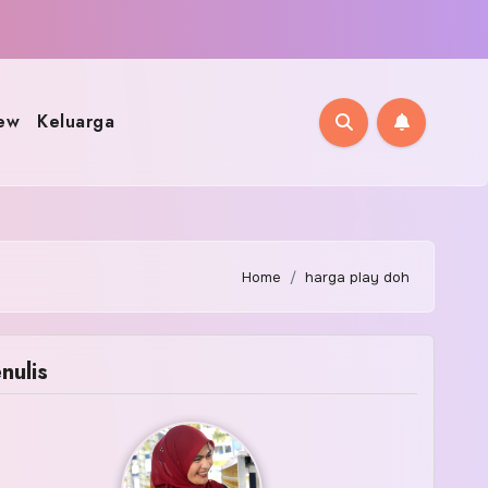
ew
Keluarga
Home
harga play doh
nulis