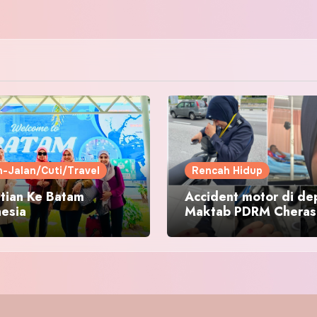
n-Jalan/Cuti/Travel
Rencah Hidup
tian Ke Batam
Accident motor di de
nesia
Maktab PDRM Cheras