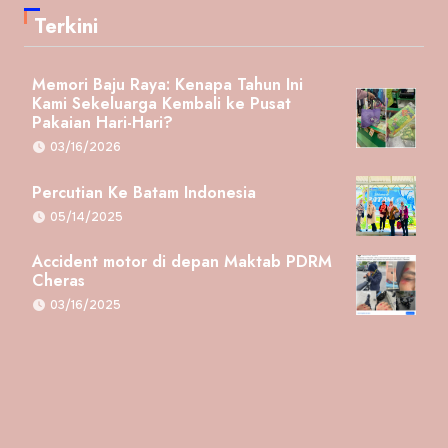
Terkini
Memori Baju Raya: Kenapa Tahun Ini
Kami Sekeluarga Kembali ke Pusat
Pakaian Hari-Hari?
03/16/2026
Percutian Ke Batam Indonesia
05/14/2025
Accident motor di depan Maktab PDRM
Cheras
03/16/2025