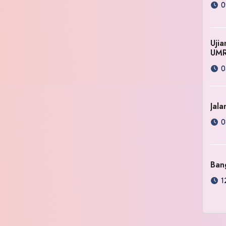
0
Uji
UM
0
Jala
0
Ban
1