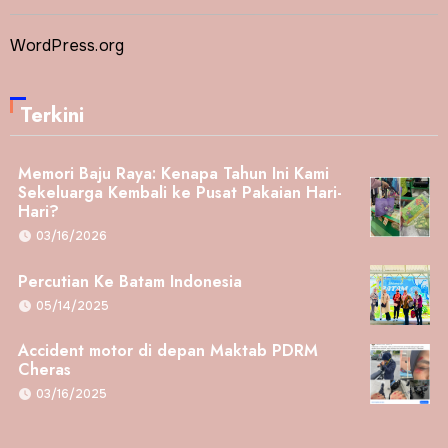
WordPress.org
Terkini
Memori Baju Raya: Kenapa Tahun Ini Kami
Sekeluarga Kembali ke Pusat Pakaian Hari-
Hari?
03/16/2026
Percutian Ke Batam Indonesia
05/14/2025
Accident motor di depan Maktab PDRM
Cheras
03/16/2025