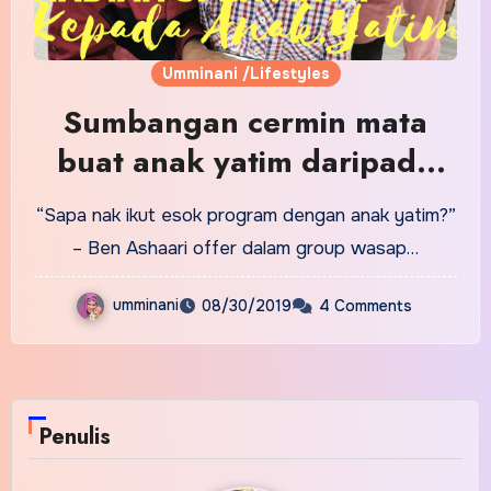
Umminani /Lifestyles
Sumbangan cermin mata
buat anak yatim daripada
Eyes Vision Optical , Sungei
“Sapa nak ikut esok program dengan anak yatim?”
Wang Plaza
– Ben Ashaari offer dalam group wasap…
umminani
08/30/2019
4 Comments
Penulis