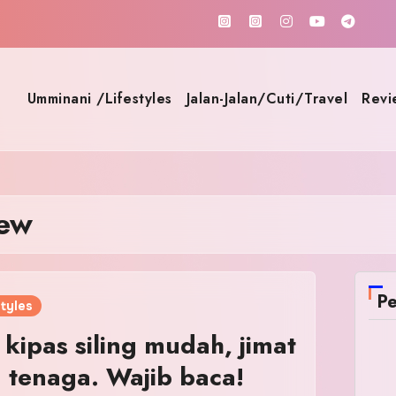
Umminani /Lifestyles
Jalan-Jalan/Cuti/Travel
Revi
iew
Pe
tyles
 kipas siling mudah, jimat
 tenaga. Wajib baca!