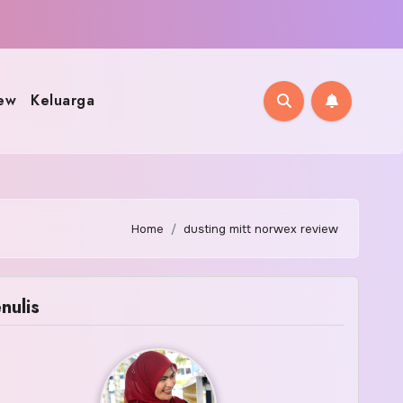
ew
Keluarga
Home
dusting mitt norwex review
nulis