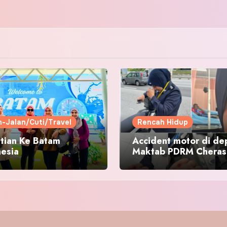
n-Jalan/Cuti/Travel
Rencah Hidup
tian Ke Batam
Accident motor di de
nesia
Maktab PDRM Cheras