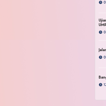
0
Uji
UM
0
Jala
0
Ban
1