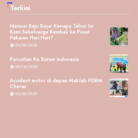
Terkini
Memori Baju Raya: Kenapa Tahun Ini
Kami Sekeluarga Kembali ke Pusat
Pakaian Hari-Hari?
03/16/2026
Percutian Ke Batam Indonesia
05/14/2025
Accident motor di depan Maktab PDRM
Cheras
03/16/2025