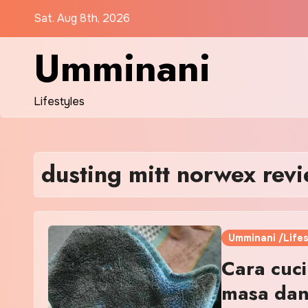
Skip
Sat. Aug 8th, 2026
to
content
Umminani
Lifestyles
dusting mitt norwex rev
Umminani /Lifes
Cara cuci
masa dan