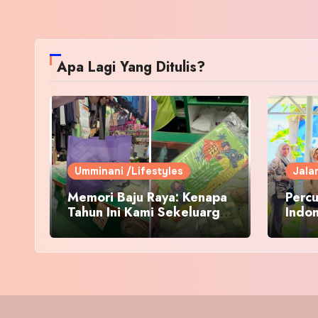
Apa Lagi Yang Ditulis?
Umminani /Lifestyles
Jala
Memori Baju Raya: Kenapa
Percu
Tahun Ini Kami Sekeluarga
Indo
Kembali ke Pusat Pakaian
Hari-Hari?