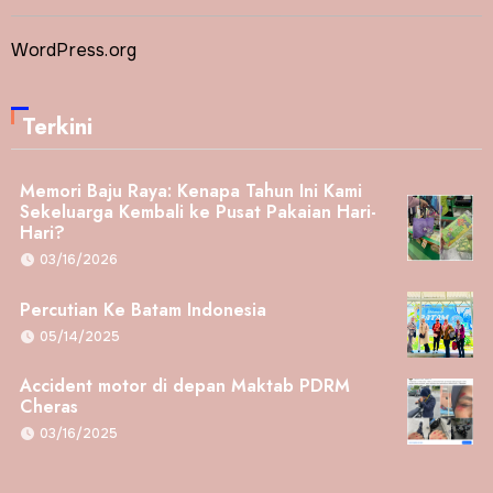
WordPress.org
Terkini
Memori Baju Raya: Kenapa Tahun Ini Kami
Sekeluarga Kembali ke Pusat Pakaian Hari-
Hari?
03/16/2026
Percutian Ke Batam Indonesia
05/14/2025
Accident motor di depan Maktab PDRM
Cheras
03/16/2025