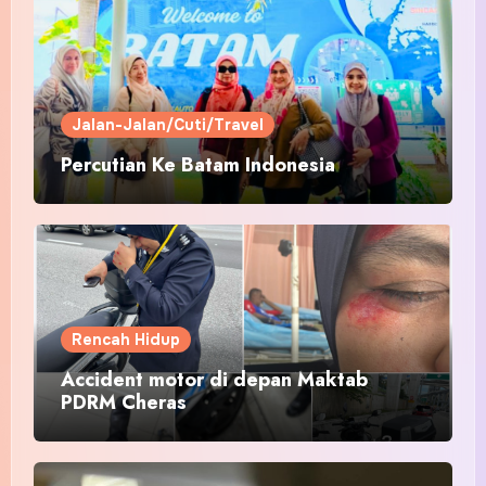
Jalan-Jalan/Cuti/Travel
Percutian Ke Batam Indonesia
Rencah Hidup
Accident motor di depan Maktab
PDRM Cheras