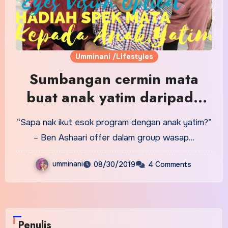
Umminani /Lifestyles
Sumbangan cermin mata
buat anak yatim daripada
Eyes Vision Optical , Sungei
“Sapa nak ikut esok program dengan anak yatim?”
Wang Plaza
– Ben Ashaari offer dalam group wasap…
umminani
08/30/2019
4 Comments
Penulis