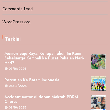
Comments feed
WordPress.org
Terkini
Memori Baju Raya: Kenapa Tahun Ini Kami
Sekeluarga Kembali ke Pusat Pakaian Hari-
Hari?
03/16/2026
Percutian Ke Batam Indonesia
05/14/2025
Accident motor di depan Maktab PDRM
Cheras
03/16/2025