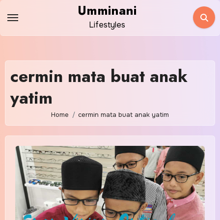
Skip
Umminani
to
Lifestyles
content
cermin mata buat anak
yatim
Home
cermin mata buat anak yatim