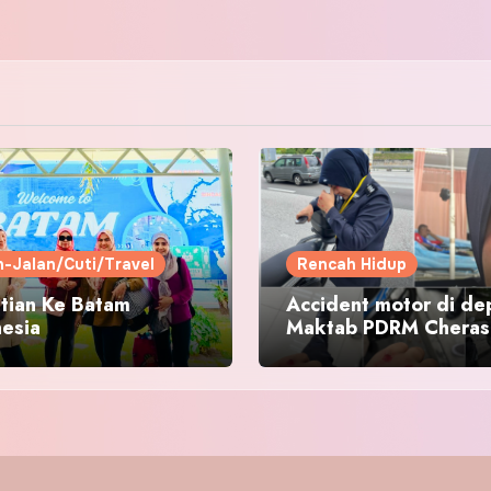
n-Jalan/Cuti/Travel
Rencah Hidup
tian Ke Batam
Accident motor di de
nesia
Maktab PDRM Cheras