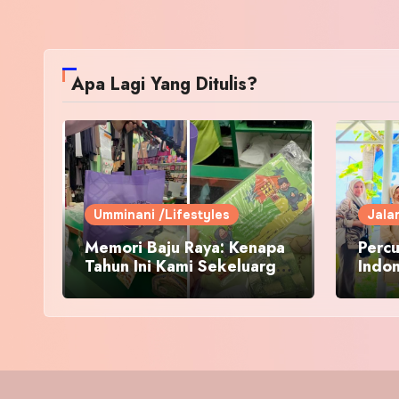
Apa Lagi Yang Ditulis?
Umminani /Lifestyles
Jala
Memori Baju Raya: Kenapa
Percu
Tahun Ini Kami Sekeluarga
Indo
Kembali ke Pusat Pakaian
Hari-Hari?