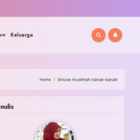
ew
Keluarga
Home
blouse muslimah kanak-kanak
nulis