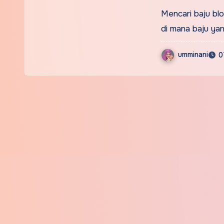
Mencari baju bl
di mana baju ya
umminani
0