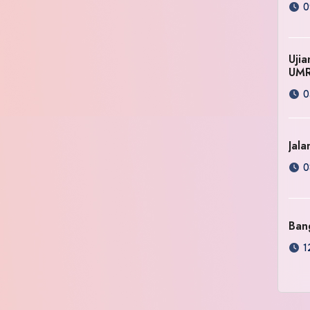
0
Uji
UM
0
Jala
0
Ban
1