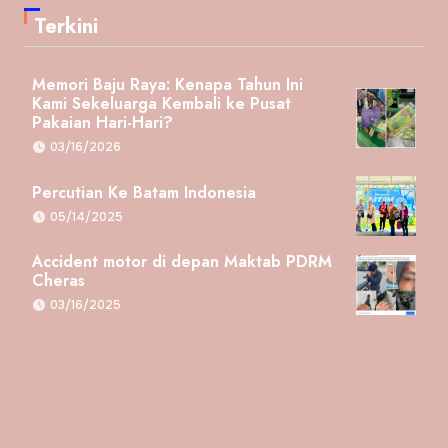
Terkini
Memori Baju Raya: Kenapa Tahun Ini
Kami Sekeluarga Kembali ke Pusat
Pakaian Hari-Hari?
03/16/2026
Percutian Ke Batam Indonesia
05/14/2025
Accident motor di depan Maktab PDRM
Cheras
03/16/2025