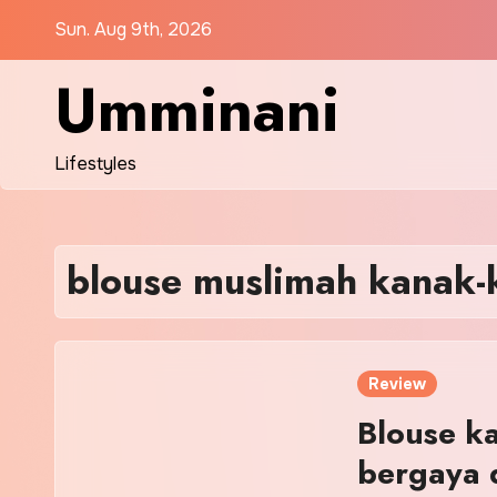
Skip
Sun. Aug 9th, 2026
to
content
Umminani
Lifestyles
blouse muslimah kanak-
Review
Blouse k
bergaya 