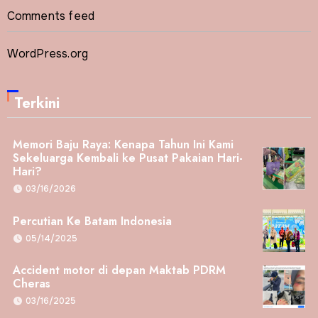
Comments feed
WordPress.org
Terkini
Memori Baju Raya: Kenapa Tahun Ini Kami
Sekeluarga Kembali ke Pusat Pakaian Hari-
Hari?
03/16/2026
Percutian Ke Batam Indonesia
05/14/2025
Accident motor di depan Maktab PDRM
Cheras
03/16/2025