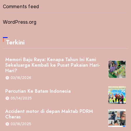
Comments feed
WordPress.org
Terkini
Memori Baju Raya: Kenapa Tahun Ini Kami
Sekeluarga Kembali ke Pusat Pakaian Hari-
Hari?
03/16/2026
Percutian Ke Batam Indonesia
05/14/2025
Accident motor di depan Maktab PDRM
Cheras
03/16/2025