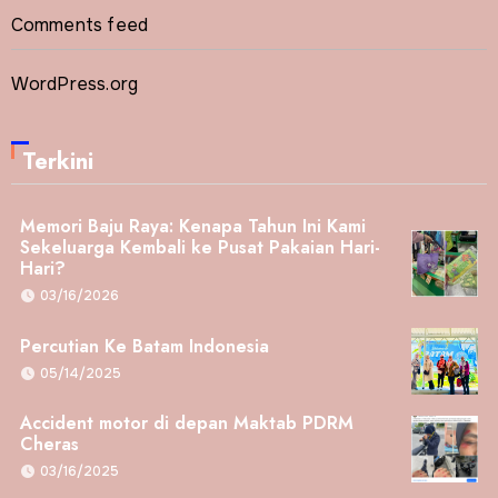
Comments feed
WordPress.org
Terkini
Memori Baju Raya: Kenapa Tahun Ini Kami
Sekeluarga Kembali ke Pusat Pakaian Hari-
Hari?
03/16/2026
Percutian Ke Batam Indonesia
05/14/2025
Accident motor di depan Maktab PDRM
Cheras
03/16/2025