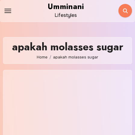
Skip
Umminani
to
Lifestyles
content
apakah molasses sugar
Home
apakah molasses sugar