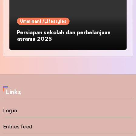
Umminani /Lifestyles
Persiapan sekolah dan perbelanjaan
asrama 2025
Links
Log in
Entries feed