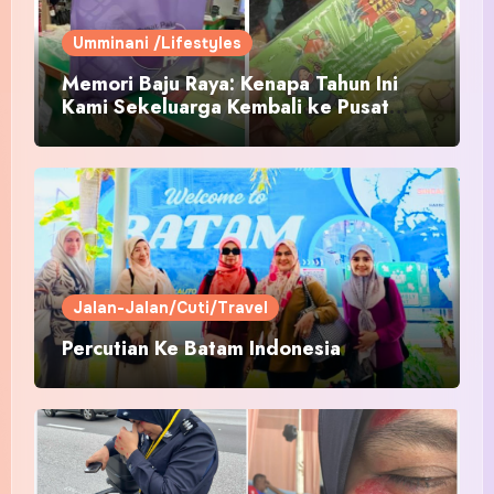
Umminani /Lifestyles
Memori Baju Raya: Kenapa Tahun Ini
Kami Sekeluarga Kembali ke Pusat
Pakaian Hari-Hari?
Jalan-Jalan/Cuti/Travel
Percutian Ke Batam Indonesia