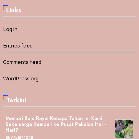
Links
Log in
Entries feed
Comments feed
WordPress.org
Terkini
Memori Baju Raya: Kenapa Tahun Ini Kami
Sekeluarga Kembali ke Pusat Pakaian Hari-
Hari?
03/16/2026