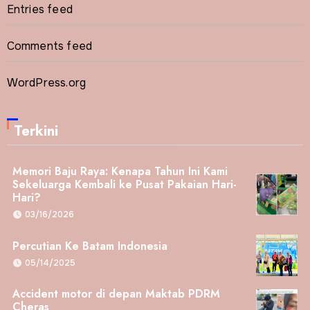
Entries feed
Comments feed
WordPress.org
Terkini
Memori Baju Raya: Kenapa Tahun Ini Kami
Sekeluarga Kembali ke Pusat Pakaian Hari-
Hari?
03/16/2026
Percutian Ke Batam Indonesia
05/14/2025
Accident motor di depan Maktab PDRM
Cheras